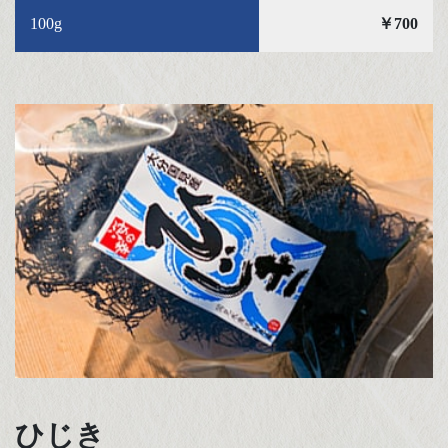
100g
￥700
ひじき