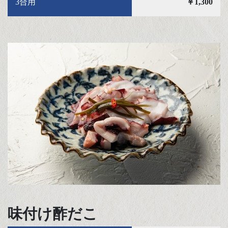
3合用
￥1,300
味付け酢だこ