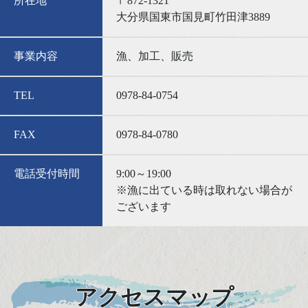
所在地
〒872-1321
大分県国東市国見町竹田津3889
事業内容
漁、加工、販売
TEL
0978-84-0754
FAX
0978-84-0780
電話受付時間
9:00～19:00
※漁に出ている時は取れない場合が
ございます
アクセスマップ